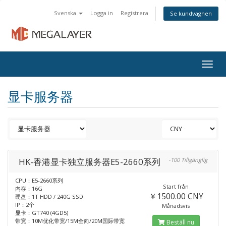
Svenska
Logga in
Registrera
Se kundvagnen
Togg
navig
显卡服务器
HK-香港显卡独立服务器E5-2660系列
-100 Tillgänglig
CPU：E5-2660系列
Start från
内存：16G
￥1500.00 CNY
硬盘：1T HDD / 240G SSD
IP：2个
Månadsvis
显卡：GT740 (4GD5)
带宽：10M优化带宽/15M全向/20M国际带宽
Beställ nu