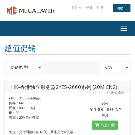
中文
登录
注册
购物车
Togg
navig
超值促销
HK-香港独立服务器2*E5-2660系列 (20M CN2)
-11 剩余库存
CPU：2*E5-2660系列
内存：64G
起价
硬盘：480 SSD起
￥1000.00 CNY
IP：2个
每月
带宽：20M优化带宽
马上订购
备注：交付周期约在3-7天，具体交付时间以