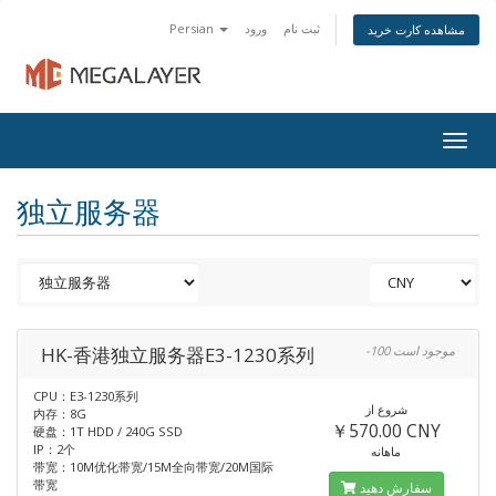
Persian
ورود
ثبت نام
مشاهده کارت خرید
Togg
navig
独立服务器
HK-香港独立服务器E3-1230系列
-100 موجود است
CPU：E3-1230系列
شروع از
内存：8G
￥570.00 CNY
硬盘：1T HDD / 240G SSD
IP：2个
ماهانه
带宽：10M优化带宽/15M全向带宽/20M国际
带宽
سفارش دهید