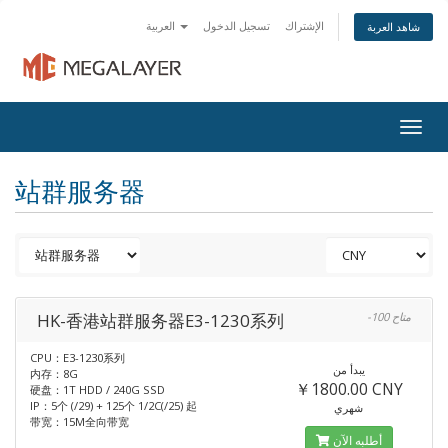
الإشتراك
تسجيل الدخول
العربية
شاهد العربة
Togg
navig
站群服务器
HK-香港站群服务器E3-1230系列
-100 متاح
CPU：E3-1230系列
يبدأ من
内存：8G
￥1800.00 CNY
硬盘：1T HDD / 240G SSD
IP：5个 (/29) + 125个 1/2C(/25) 起
شهري
带宽：15M全向带宽
أطلبه الآن