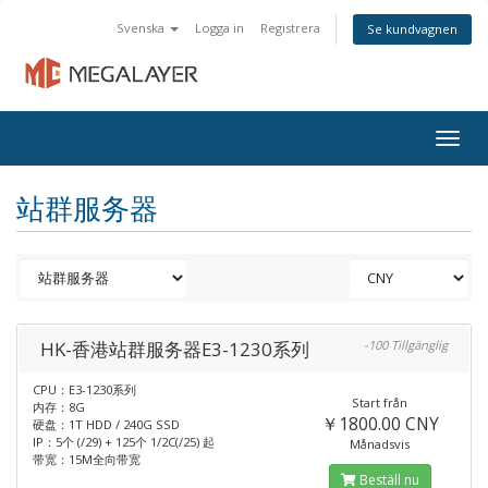
Svenska
Logga in
Registrera
Se kundvagnen
Togg
navig
站群服务器
HK-香港站群服务器E3-1230系列
-100 Tillgänglig
CPU：E3-1230系列
Start från
内存：8G
￥1800.00 CNY
硬盘：1T HDD / 240G SSD
IP：5个 (/29) + 125个 1/2C(/25) 起
Månadsvis
带宽：15M全向带宽
Beställ nu