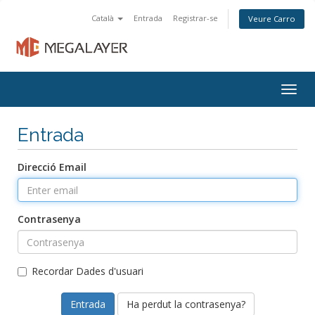
Català
Entrada
Registrar-se
Veure Carro
Togg
navig
Entrada
Direcció Email
Contrasenya
Recordar Dades d'usuari
Ha perdut la contrasenya?