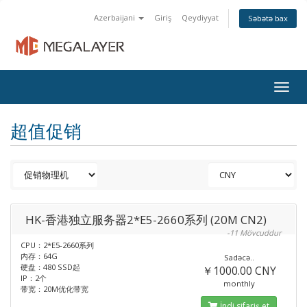
Azerbaijani
Giriş
Qeydiyyat
Səbətə bax
Togg
navig
超值促销
HK-香港独立服务器2*E5-2660系列 (20M CN2)
-11 Mövcuddur
CPU：2*E5-2660系列
内存：64G
Sadəcə..
硬盘：480 SSD起
￥1000.00 CNY
IP：2个
monthly
带宽：20M优化带宽
İndi sifariş et