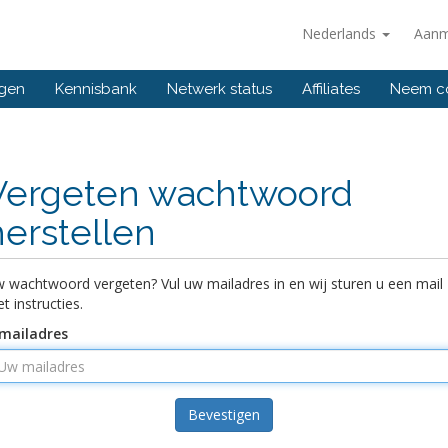
Nederlands
Aanm
ngen
Kennisbank
Netwerk status
Affiliates
Neem co
Vergeten wachtwoord
herstellen
 wachtwoord vergeten? Vul uw mailadres in en wij sturen u een mail
t instructies.
mailadres
Bevestigen