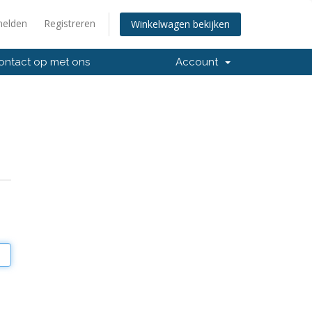
elden
Registreren
Winkelwagen bekijken
ntact op met ons
Account