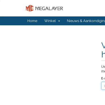
Home
Winkel
Nieuws & Aankondigi
Uw
me
E-