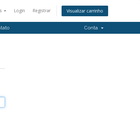
ês
Login
Registrar
Visualizar carrinho
tato
Conta