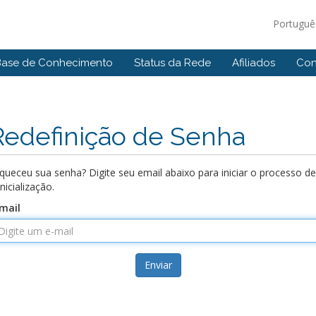
Portugu
Base de Conhecimento
Status da Rede
Afiliados
Con
Redefinição de Senha
queceu sua senha? Digite seu email abaixo para iniciar o processo de
inicialização.
mail
Enviar