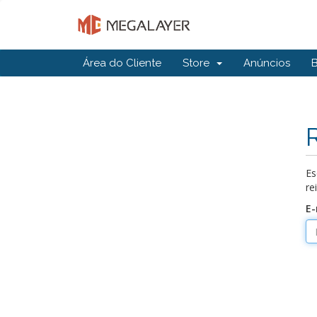
Área do Cliente
Store
Anúncios
Es
re
E-