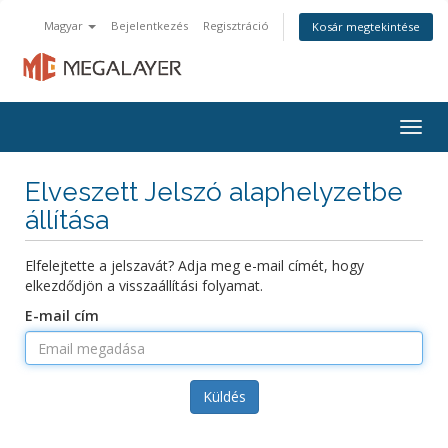
Magyar
Bejelentkezés
Regisztráció
Kosár megtekintése
Togg
navig
Elveszett Jelszó alaphelyzetbe
állítása
Elfelejtette a jelszavát? Adja meg e-mail címét, hogy
elkezdődjön a visszaállítási folyamat.
E-mail cím
Küldés