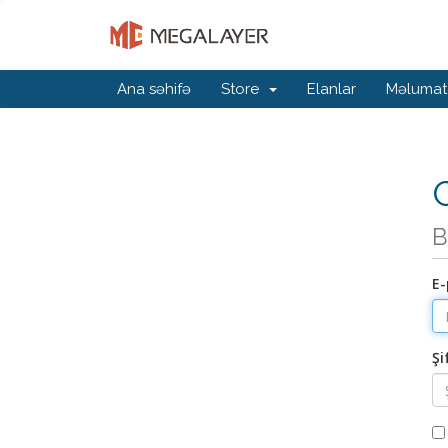
Ana səhifə
Store
Elanlar
Məlumat
G
B
E-
Şi