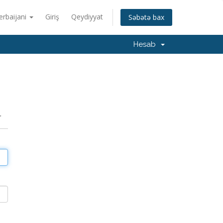
erbaijani
Giriş
Qeydiyyat
Səbətə bax
Hesab
r