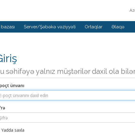
Az
 bazası
Server/Şəbəkə vəziyyəti
Ortaqlar
Əlaqə
iriş
u səhifəyə yalnız müştərilər daxil ola bilə
poçt ünvanı
frə
Yadda saxla