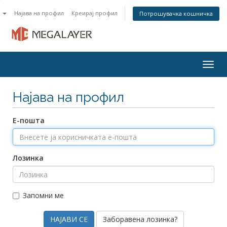
n
Најава на профил
Креирај профил
Потрошувачка кошничка
Togg
navig
Најава на профил
Е-пошта
Лозинка
Запомни ме
Заборавена лозинка?