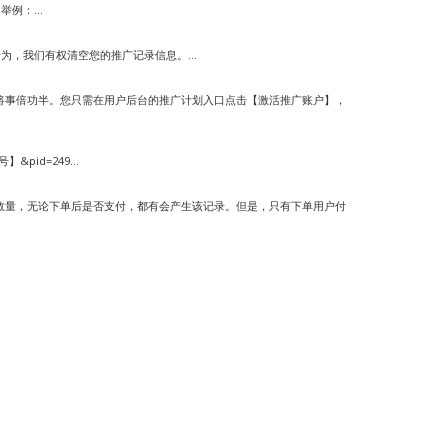
例：...
为，我们有权清空您的推广记录信息。...
将事倍功半。您只需在用户后台的推广计划入口点击【激活推广账户】，
】&pid=249...
数量，无论下单后是否支付，都有会产生该记录。但是，只有下单用户付