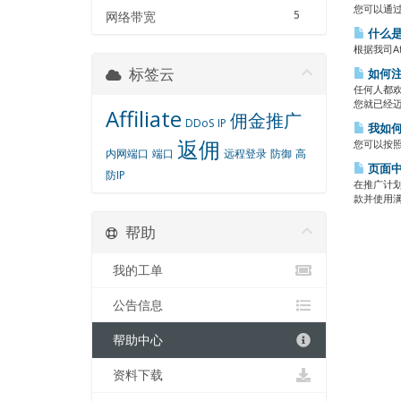
您可以通过
5
网络带宽
什么是
根据我司A
标签云
如何注
任何人都
您就已经迈
Affiliate
佣金推广
DDoS
IP
我如何
返佣
您可以按照以下
内网端口
端口
远程登录
防御
高
页面中
防IP
在推广计
款并使用满
帮助
我的工单
公告信息
帮助中心
资料下载