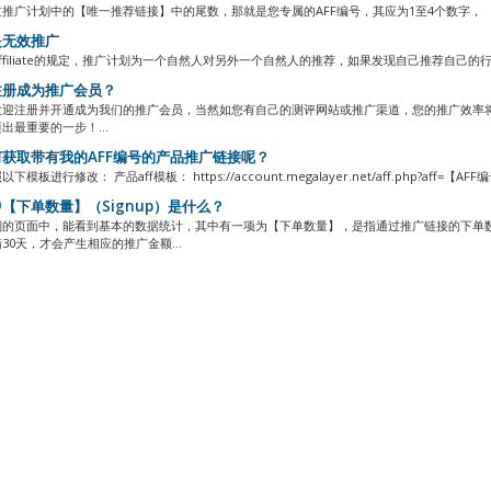
推广计划中的【唯一推荐链接】中的尾数，那就是您专属的AFF编号，其应为1至4个数字， 举
无效推广
ffiliate的规定，推广计划为一个自然人对另外一个自然人的推荐，如果发现自己推荐自己的行
册成为推广会员？
欢迎注册并开通成为我们的推广会员，当然如您有自己的测评网站或推广渠道，您的推广效率
出最重要的一步！...
获取带有我的AFF编号的产品推广链接呢？
模板进行修改： 产品aff模板： https://account.megalayer.net/aff.php?aff=【AFF编号
【下单数量】（Signup）是什么？
划的页面中，能看到基本的数据统计，其中有一项为【下单数量】，是指通过推广链接的下单
30天，才会产生相应的推广金额...