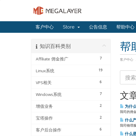
客户中心
Store
公告信息
帮助中心
帮
知识百科类别
7
Affiliate 佣金推广
客户中心
19
Linux系统
6
VPS相关
文
7
Windows系统
2
增值业务
为什么
我司的佣金
2
宝塔操作
什么产
我司物理服
6
客户后台操作
什么是