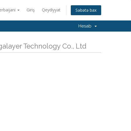
erbaijani
Giriş
Qeydiyyat
Səbətə bax
Hesab
alayer Technology Co., Ltd