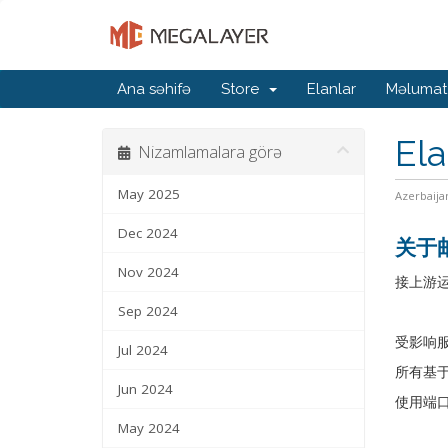
Ana səhifə
Store
Elanlar
Məlumat
Ela
Nizamlamalara görə
May 2025
Azerbaija
Dec 2024
关于
Nov 2024
接上游运
Sep 2024
受影响
Jul 2024
所有基于
Jun 2024
使用端口
May 2024