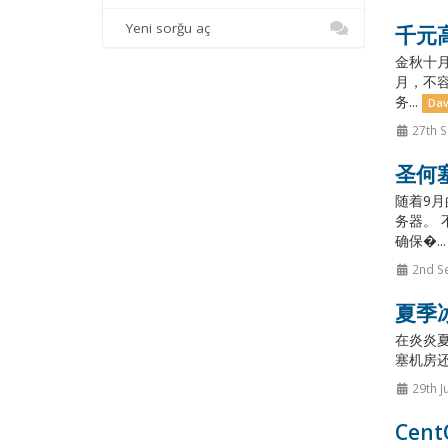
Yeni sorğu aç
千元
金秋十月
月，不容
务...
Dav
27th 
圣何塞
随着9月
务器。 
确保�..
2nd S
夏季冰
在炎炎夏
塞机房还
29th J
Cen