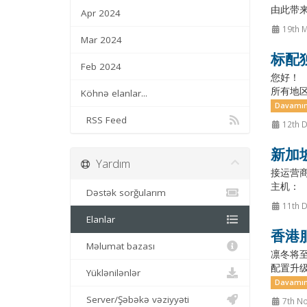
由此带
Apr 2024
19th 
Mar 2024
标配
Feb 2024
您好！ 
所有地区
Köhnə elanlar...
Davamın
RSS Feed
12th 
新加
Yardım
接运营商
主机： 
Dəstək sorğularım
11th 
Elanlar
香港
Məlumat bazası
凛冬将至
配置升级
Yüklənilənlər
Davamın
Server/Şəbəkə vəziyyəti
7th N