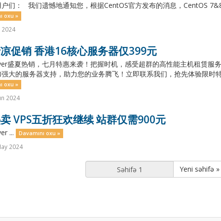
户们： 我们遗憾地通知您，根据CentOS官方发布的消息，CentOS 7&8 
ı oxu »
l 2024
凉促销 香港16核心服务器仅399元
layer盛夏热销，七月特惠来袭！把握时机，感受超群的高性能主机租赁
强大的服务器支持，助力您的业务腾飞！立即联系我们，抢先体验限时特惠
ı oxu »
un 2024
卖 VPS五折狂欢继续 站群仅需900元
r ...
Davamını oxu »
May 2024
Yeni səhifə »