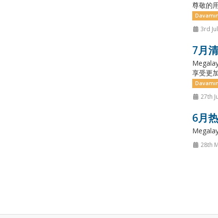
尊敬的用
Davamın
3rd Ju
7月清
Mega
享受更加
Davamın
27th J
6月热
Megalaye
28th 