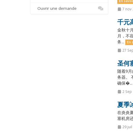
En savoi
Ouvrir une demande
7 nov
千元
金秋十月
月，不容
务...
En 
27 Se
圣何塞
随着9月
务器。 
确保�..
2 Sep
夏季冰
在炎炎夏
塞机房还
29 jui