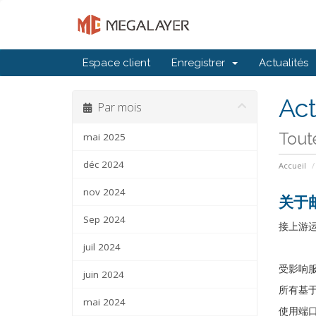
Espace client
Enregistrer
Actualités
Act
Par mois
Tout
mai 2025
déc 2024
Accueil
nov 2024
关于
Sep 2024
接上游运
juil 2024
受影响
juin 2024
所有基于
mai 2024
使用端口