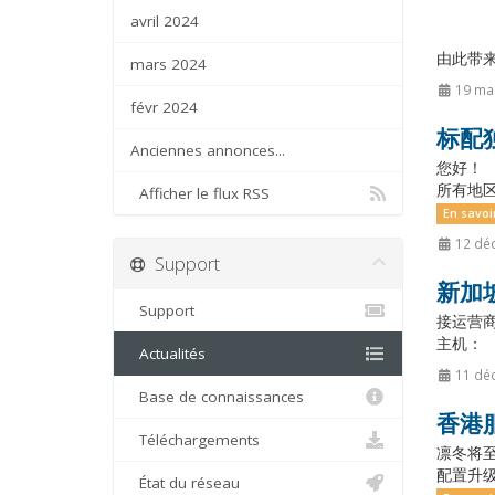
avril 2024
由此带
mars 2024
19 ma
févr 2024
标配
Anciennes annonces...
您好！ 
所有地区
Afficher le flux RSS
En savoi
12 dé
Support
新加
Support
接运营商
主机： 
Actualités
11 dé
Base de connaissances
香港
Téléchargements
凛冬将至
配置升级
État du réseau