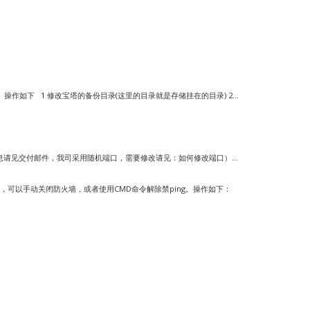
如下 1 修改宝塔的备份目录(这里的目录就是存储挂在的目录) 2...
口（信息请见交付邮件，我司采用随机端口，需要修改请见：如何修改端口）...
求，可以手动关闭防火墙，或者使用CMD命令解除禁ping。操作如下：