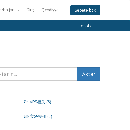
erbaijani
Giriş
Qeydiyyat
Səbətə bax
Hesab
VPS相关 (6)
宝塔操作 (2)