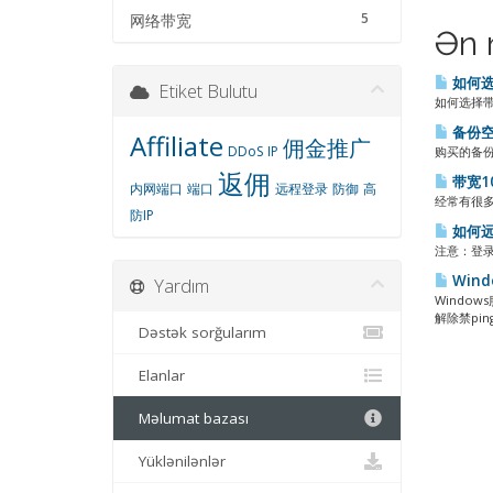
5
网络带宽
Ən 
如何选
Etiket Bulutu
如何选择带宽
备份空
Affiliate
佣金推广
DDoS
IP
购买的备份
返佣
带宽1
内网端口
端口
远程登录
防御
高
经常有很多
防IP
如何远
注意：登录
Wind
Yardım
Windo
解除禁ping.
Dəstək sorğularım
Elanlar
Məlumat bazası
Yüklənilənlər