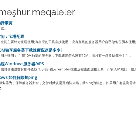
məşhur məqalələr
择带宽
...
间：宝塔配置
空间主要针对宝塔使用(有相应的工具直接使用，没有宝塔的服务器用户自己做备份脚本使用) 操作
0M独享服务器下载速度应该是多少?
用户询问： ＂我10M独享的服务器，下载速度怎么没有10M，而只有一点多Ｍ每秒？＂...
程Windows服务器/VPS
信息请通过交付邮件查找 1. 开始-输入remote-搜索远程桌面连接工具 2. 输入IP:端
ows 如何解除禁ping
ws服务器为了保障服务器安全，交付时默认是开启防火墙，禁ping的状态。如果用户有监测需
..