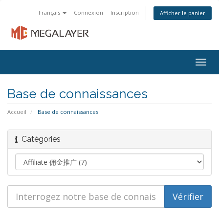
Français
Connexion
Inscription
Afficher le panier
Togg
navig
Base de connaissances
Accueil
Base de connaissances
Catégories