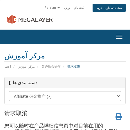
Persian
ورود
ثبت نام
مشاهده کارت خرید
Togg
navig
مرکز آموزش
اعضا
مرکز آموزش
客户后台操作
请求取消
دسته بندی ها
请求取消
您可以随时在产品详细信息页中对目前在用的