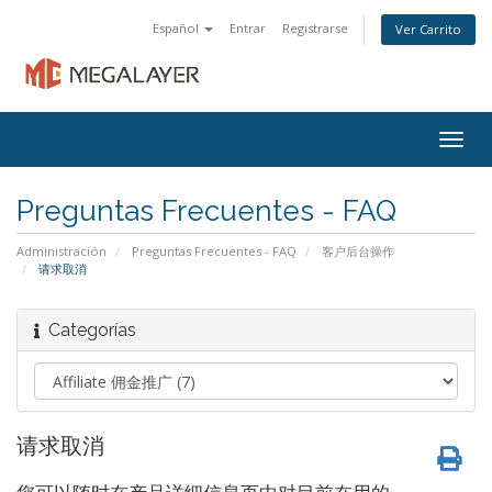
Español
Entrar
Registrarse
Ver Carrito
Togg
navig
Preguntas Frecuentes - FAQ
Administración
Preguntas Frecuentes - FAQ
客户后台操作
请求取消
Categorías
请求取消