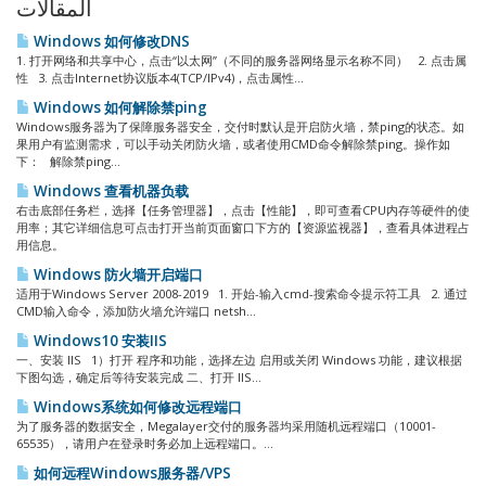
المقالات
Windows 如何修改DNS
1. 打开网络和共享中心，点击“以太网”（不同的服务器网络显示名称不同） 2. 点击属
性 3. 点击Internet协议版本4(TCP/IPv4)，点击属性...
Windows 如何解除禁ping
Windows服务器为了保障服务器安全，交付时默认是开启防火墙，禁ping的状态。如
果用户有监测需求，可以手动关闭防火墙，或者使用CMD命令解除禁ping。操作如
下： 解除禁ping...
Windows 查看机器负载
右击底部任务栏，选择【任务管理器】，点击【性能】，即可查看CPU内存等硬件的使
用率；其它详细信息可点击打开当前页面窗口下方的【资源监视器】，查看具体进程占
用信息。
Windows 防火墙开启端口
适用于Windows Server 2008-2019 1. 开始-输入cmd-搜索命令提示符工具 2. 通过
CMD输入命令，添加防火墙允许端口 netsh...
Windows10 安装IIS
一、安装 IIS 1）打开 程序和功能，选择左边 启用或关闭 Windows 功能，建议根据
下图勾选，确定后等待安装完成 二、打开 IIS...
Windows系统如何修改远程端口
为了服务器的数据安全，Megalayer交付的服务器均采用随机远程端口（10001-
65535），请用户在登录时务必加上远程端口。...
如何远程Windows服务器/VPS