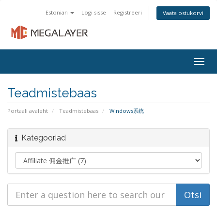
Estonian
Logi sisse
Registreeri
Vaata ostukorvi
Togg
navig
Teadmistebaas
Portaali avaleht
Teadmistebaas
Windows系统
Kategooriad