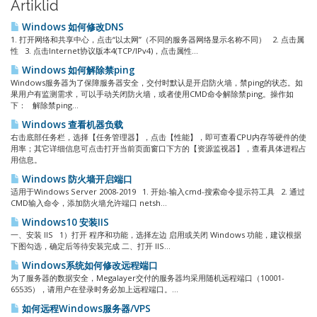
Artiklid
Windows 如何修改DNS
1. 打开网络和共享中心，点击“以太网”（不同的服务器网络显示名称不同） 2. 点击属
性 3. 点击Internet协议版本4(TCP/IPv4)，点击属性...
Windows 如何解除禁ping
Windows服务器为了保障服务器安全，交付时默认是开启防火墙，禁ping的状态。如
果用户有监测需求，可以手动关闭防火墙，或者使用CMD命令解除禁ping。操作如
下： 解除禁ping...
Windows 查看机器负载
右击底部任务栏，选择【任务管理器】，点击【性能】，即可查看CPU内存等硬件的使
用率；其它详细信息可点击打开当前页面窗口下方的【资源监视器】，查看具体进程占
用信息。
Windows 防火墙开启端口
适用于Windows Server 2008-2019 1. 开始-输入cmd-搜索命令提示符工具 2. 通过
CMD输入命令，添加防火墙允许端口 netsh...
Windows10 安装IIS
一、安装 IIS 1）打开 程序和功能，选择左边 启用或关闭 Windows 功能，建议根据
下图勾选，确定后等待安装完成 二、打开 IIS...
Windows系统如何修改远程端口
为了服务器的数据安全，Megalayer交付的服务器均采用随机远程端口（10001-
65535），请用户在登录时务必加上远程端口。...
如何远程Windows服务器/VPS