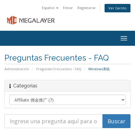
Español
Entrar
Registrarse
Ver Carrito
Togg
navig
Preguntas Frecuentes - FAQ
Administración
Preguntas Frecuentes - FAQ
Windows系统
Categorías