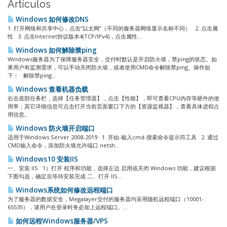
Artículos
Windows 如何修改DNS
1. 打开网络和共享中心，点击“以太网”（不同的服务器网络显示名称不同） 2. 点击属
性 3. 点击Internet协议版本4(TCP/IPv4)，点击属性...
Windows 如何解除禁ping
Windows服务器为了保障服务器安全，交付时默认是开启防火墙，禁ping的状态。如
果用户有监测需求，可以手动关闭防火墙，或者使用CMD命令解除禁ping。操作如
下： 解除禁ping...
Windows 查看机器负载
右击底部任务栏，选择【任务管理器】，点击【性能】，即可查看CPU内存等硬件的使
用率；其它详细信息可点击打开当前页面窗口下方的【资源监视器】，查看具体进程占
用信息。
Windows 防火墙开启端口
适用于Windows Server 2008-2019 1. 开始-输入cmd-搜索命令提示符工具 2. 通过
CMD输入命令，添加防火墙允许端口 netsh...
Windows10 安装IIS
一、安装 IIS 1）打开 程序和功能，选择左边 启用或关闭 Windows 功能，建议根据
下图勾选，确定后等待安装完成 二、打开 IIS...
Windows系统如何修改远程端口
为了服务器的数据安全，Megalayer交付的服务器均采用随机远程端口（10001-
65535），请用户在登录时务必加上远程端口。...
如何远程Windows服务器/VPS