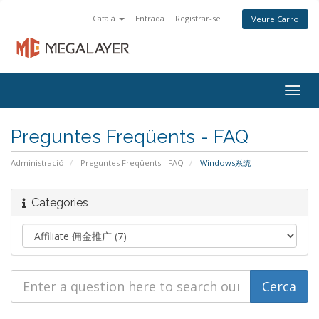
Català
Entrada
Registrar-se
Veure Carro
Togg
navig
Preguntes Freqüents - FAQ
Administració
Preguntes Freqüents - FAQ
Windows系统
Categories