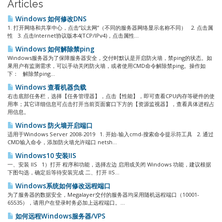
Articles
Windows 如何修改DNS
1. 打开网络和共享中心，点击“以太网”（不同的服务器网络显示名称不同） 2. 点击属
性 3. 点击Internet协议版本4(TCP/IPv4)，点击属性...
Windows 如何解除禁ping
Windows服务器为了保障服务器安全，交付时默认是开启防火墙，禁ping的状态。如
果用户有监测需求，可以手动关闭防火墙，或者使用CMD命令解除禁ping。操作如
下： 解除禁ping...
Windows 查看机器负载
右击底部任务栏，选择【任务管理器】，点击【性能】，即可查看CPU内存等硬件的使
用率；其它详细信息可点击打开当前页面窗口下方的【资源监视器】，查看具体进程占
用信息。
Windows 防火墙开启端口
适用于Windows Server 2008-2019 1. 开始-输入cmd-搜索命令提示符工具 2. 通过
CMD输入命令，添加防火墙允许端口 netsh...
Windows10 安装IIS
一、安装 IIS 1）打开 程序和功能，选择左边 启用或关闭 Windows 功能，建议根据
下图勾选，确定后等待安装完成 二、打开 IIS...
Windows系统如何修改远程端口
为了服务器的数据安全，Megalayer交付的服务器均采用随机远程端口（10001-
65535），请用户在登录时务必加上远程端口。...
如何远程Windows服务器/VPS