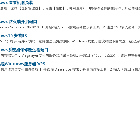
dows 查看机器负载
任务栏，选择【任务管理器】，点击【性能】，即可查看CPU内存等硬件的使用率；其它详细
dows 防火墙开启端口
dows Server 2008-2019 1. 开始-输入cmd-搜索命令提示符工具 2. 通过CMD输入命令，
ows10 安装IIS
IS 1）打开 程序和功能，选择左边 启用或关闭 Windows 功能，建议根据下图勾选，确定后等待
dows系统如何修改远程端口
的数据安全，Megalayer交付的服务器均采用随机远程端口（10001-65535），请用户在登
程Windows服务器/VPS
信息请通过交付邮件查找 1. 开始-输入remote-搜索远程桌面连接工具 2. 输入IP:端