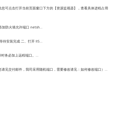
信息可点击打开当前页面窗口下方的【资源监视器】，查看具体进程占用
添加防火墙允许端口 netsh...
安装完成 二、打开 IIS...
录时务必加上远程端口。...
口（信息请见交付邮件，我司采用随机端口，需要修改请见：如何修改端口）...