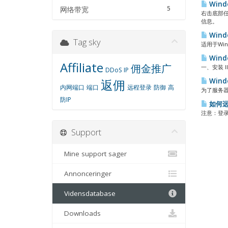
Win
5
网络带宽
右击底部
信息。
Win
Tag sky
适用于Win
Wind
Affiliate
佣金推广
一、安装 I
DDoS
IP
返佣
Win
内网端口
端口
远程登录
防御
高
为了服务器
防IP
如何远
注意：登录
Support
Mine support sager
Annonceringer
Vidensdatabase
Downloads